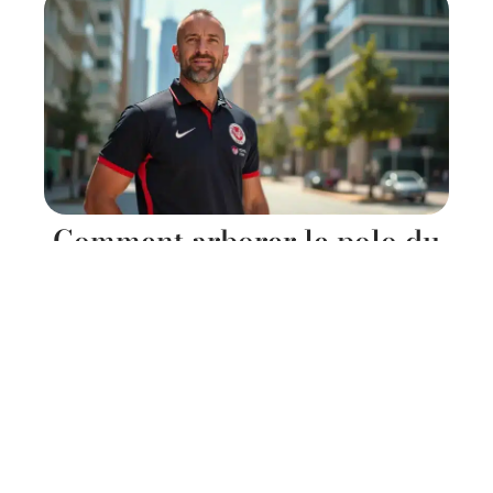
Comment arborer le polo du
Stade Toulousain avec
élégance au quotidien
11 mars 2026
Contact
Mentions Légales
Sitemap