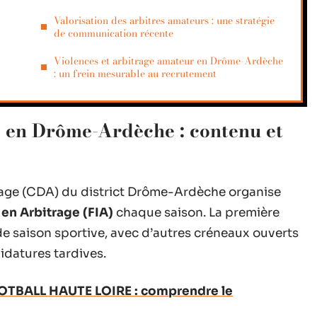
Valorisation des arbitres amateurs : une stratégie
de communication récente
Violences et arbitrage amateur en Drôme-Ardèche
: un frein mesurable au recrutement
re en Drôme-Ardèche : contenu et
age (CDA) du district Drôme-Ardèche organise
 en Arbitrage (FIA)
chaque saison. La première
e saison sportive, avec d’autres créneaux ouverts
idatures tardives.
OTBALL HAUTE LOIRE : comprendre le