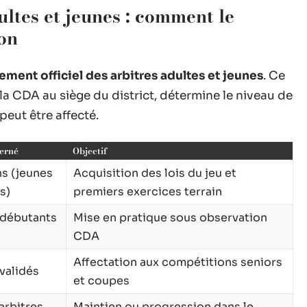
ltes et jeunes : comment le
ion
ement officiel des arbitres adultes et jeunes
. Ce
la CDA au siège du district, détermine le niveau de
eut être affecté.
cerné
Objectif
ns (jeunes
Acquisition des lois du jeu et
s)
premiers exercices terrain
 débutants
Mise en pratique sous observation
CDA
Affectation aux compétitions seniors
 validés
et coupes
arbitres
Maintien ou progression dans le