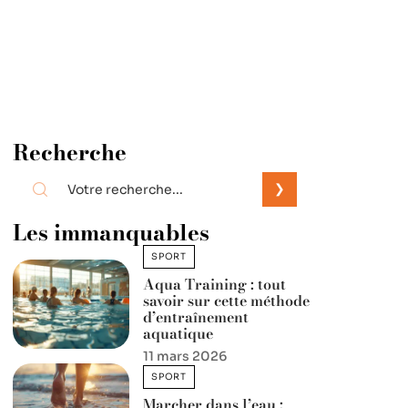
Recherche
Les immanquables
SPORT
Aqua Training : tout
savoir sur cette méthode
d’entraînement
aquatique
11 mars 2026
SPORT
Marcher dans l’eau :