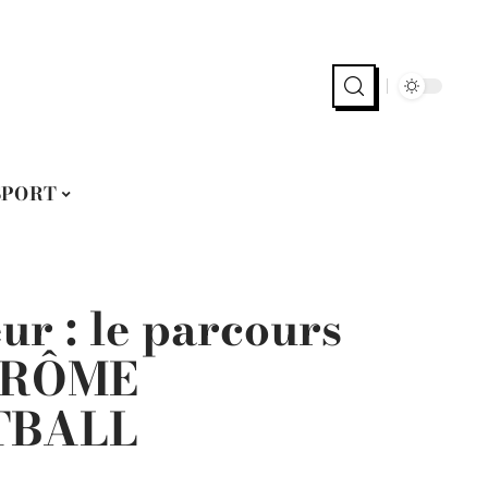
SPORT
r : le parcours
 DRÔME
TBALL