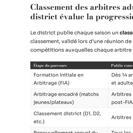
Classement des arbitres adu
district évalue la progress
Le district publie chaque saison un
class
classement, validé lors d’une réunion de 
compétitions auxquelles chaque arbitre p
Étape du parcours
Public con
Formation Initiale en
Dès 14 a
Arbitrage (FIA)
et adulte
Arbitrage encadré (matchs
Arbitres
jeunes/plateaux)
post-FIA
Classement district (D1, D2,
Arbitres
etc.)
Renouvellement annuel du
Tous les 