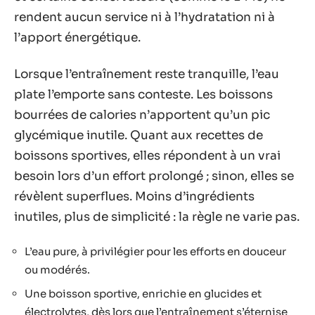
Conseils pratiques pour bien
choisir sa boisson d’hydratation
Face aux rayons chargés, difficile d’y voir clair.
Mieux vaut scruter ce qui compte. Les
étiquettes fournissent des indices précieux :
attention à l’excès de sucre, aux additifs ou
colorants. Les arômes artificiels, les édulcorants
et certains conservateurs (comme le E445) ne
rendent aucun service ni à l’hydratation ni à
l’apport énergétique.
Lorsque l’entraînement reste tranquille, l’eau
plate l’emporte sans conteste. Les boissons
bourrées de calories n’apportent qu’un pic