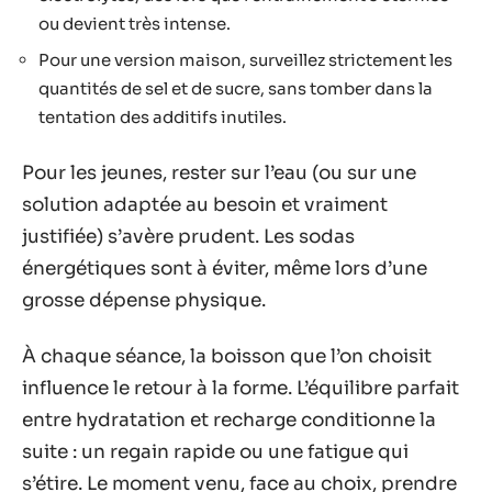
glycémique inutile. Quant aux recettes de
boissons sportives, elles répondent à un vrai
besoin lors d’un effort prolongé ; sinon, elles se
révèlent superflues. Moins d’ingrédients
inutiles, plus de simplicité : la règle ne varie pas.
L’eau pure, à privilégier pour les efforts en douceur
ou modérés.
Une boisson sportive, enrichie en glucides et
électrolytes, dès lors que l’entraînement s’éternise
ou devient très intense.
Pour une version maison, surveillez strictement les
quantités de sel et de sucre, sans tomber dans la
tentation des additifs inutiles.
Pour les jeunes, rester sur l’eau (ou sur une