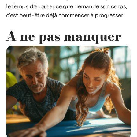
solution adaptée au besoin et vraiment
justifiée) s’avère prudent. Les sodas
énergétiques sont à éviter, même lors d’une
grosse dépense physique.
À chaque séance, la boisson que l’on choisit
influence le retour à la forme. L’équilibre parfait
entre hydratation et recharge conditionne la
suite : un regain rapide ou une fatigue qui
s’étire. Le moment venu, face au choix, prendre
le temps d’écouter ce que demande son corps,
c’est peut-être déjà commencer à progresser.
A ne pas manquer