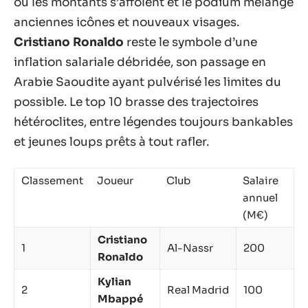
où les montants s’affolent et le podium mélange
anciennes icônes et nouveaux visages.
Cristiano Ronaldo
reste le symbole d’une
inflation salariale débridée, son passage en
Arabie Saoudite ayant pulvérisé les limites du
possible. Le top 10 brasse des trajectoires
hétéroclites, entre légendes toujours bankables
et jeunes loups prêts à tout rafler.
Classement
Joueur
Club
Salaire
annuel
(M€)
Cristiano
1
Al-Nassr
200
Ronaldo
Kylian
2
Real Madrid
100
Mbappé