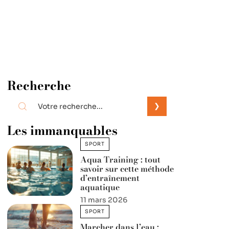
Recherche
Les immanquables
SPORT
Aqua Training : tout
savoir sur cette méthode
d’entraînement
aquatique
11 mars 2026
SPORT
Marcher dans l’eau :