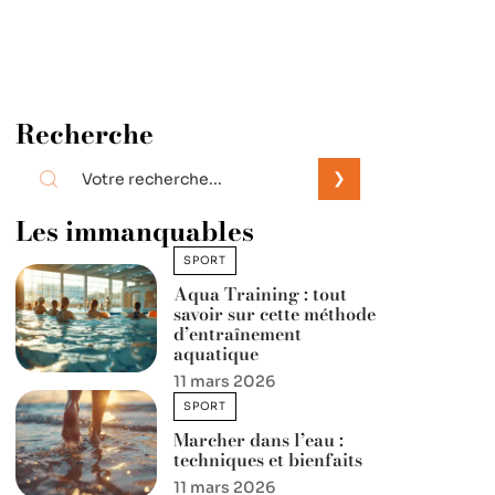
Recherche
Les immanquables
SPORT
Aqua Training : tout
savoir sur cette méthode
d’entraînement
aquatique
11 mars 2026
SPORT
Marcher dans l’eau :
techniques et bienfaits
11 mars 2026